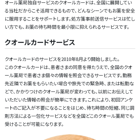
オール薬局独自サービスのクオールカードは、全国に展開してい
リファラル採用（社員紹介）
る当社だからこそ活用できるもので、どんなシーンでもお薬を安全
に服用することをサポートします。処方箋事前送信サービスは忙し
障がい者採用
い方でも、お薬の待ち時間を最小限に抑えられるサービスです。
クオールカードサービス
クオールカードのサービスを2010年8月より開始しました。
このクオールカードは、患者さまの同意を得たうえで、全国のクオ
ール薬局で患者さま個々の情報を照会できるサービスです。勤務
先近隣でお薬をもらいたい場合や旅先での緊急時、または転勤な
どで、かかりつけのクオール薬局が変わっても、以前にお伝えして
いただいた情報の照会が簡単にできます。これにより、初回アンケ
ートのご記入が不要になることをはじめ、待ち時間の短縮、同じ調
剤方法による一包化サービスなどを全国どこのクオール薬局でも
受けることが可能になります。