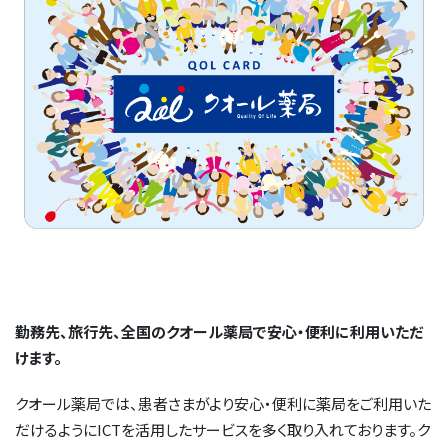
保険薬局を知ろう
開く
「便利」街ナカ、駅ナカ、駅チカ薬局
クオールみんなの保健室
保険薬局を知ろうトップへ
採用情報
開く
「快適」クオールのやさしい設備
健康サポート薬局
かかりつけ薬剤師
採用情報トップへ
教育制度
認定薬局
薬局での待ち時間のおはなし
新卒採用（薬剤師）
医療機関との連携
SDGs
ジェネリックとは？
新卒採用（医療事務）
コンプライアンス
調剤過誤対策
新卒採用（本社総合職）
クオールホールディングス
CSR活動
医療安全対策への取り組み
採用情報
新卒採用（販売職）
地域社会貢献
薬局を活用しよう
勤務先、旅行先、全国のクオール薬局で安心・便利に利用いただ
キャリア採用（薬剤師）
会社情報
お問い合わせ
よくあるご質問
けます。
健康経営
オプトアウト
キャリア採用（医療事務）
クオール薬局では、患者さまがより安心・便利に薬局をご利用いた
マルチステークホルダー方針
閉じる
だけるようにICTを活用したサービスを多く取り入れております。ク
キャリア採用（登録販売者）