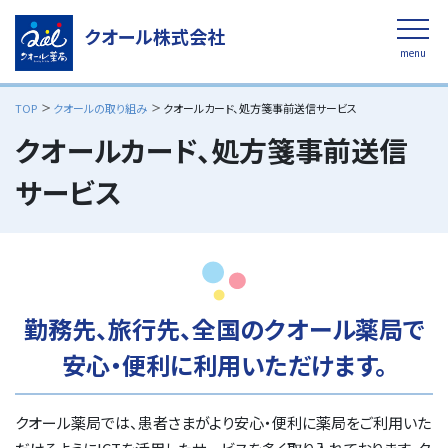
クオール株式会社
menu
TOP
クオールの取り組み
クオールカード、処方箋事前送信サービス
採用情報
/ クオール薬局サイト
クオールカード、処方箋事前送信
公式オンラインストア
クオール薬局
サービス
ラクラク賢く時短！
スマホで写真をおくるだけ
子育て大学
みんなで育む、ママとあんしん
勤務先、旅行先、全国のクオール薬局で
クオール薬局のサービス
開く
安心・便利に利用いただけます。
クオール薬局のサービスのトップへ
クオールの取り組み
開く
クオール薬局では、患者さまがより安心・便利に薬局をご利用いた
「安心」かかりつけ薬剤師制度・在宅医療
クオールの取り組みトップへ