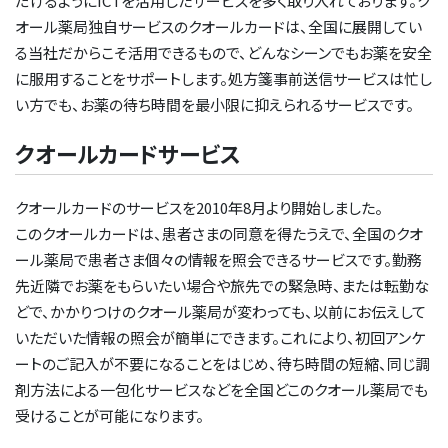
だけるようにICTを活用したサービスを多く取り入れております。ク
保険薬局を知ろう
開く
オール薬局独自サービスのクオールカードは、全国に展開してい
「便利」街ナカ、駅ナカ、駅チカ薬局
クオールみんなの保健室
る当社だからこそ活用できるもので、どんなシーンでもお薬を安全
保険薬局を知ろうトップへ
採用情報
開く
「快適」クオールのやさしい設備
に服用することをサポートします。処方箋事前送信サービスは忙し
健康サポート薬局
い方でも、お薬の待ち時間を最小限に抑えられるサービスです。
かかりつけ薬剤師
採用情報トップへ
教育制度
認定薬局
クオールカードサービス
薬局での待ち時間のおはなし
新卒採用（薬剤師）
医療機関との連携
SDGs
ジェネリックとは？
クオールカードのサービスを2010年8月より開始しました。
新卒採用（医療事務）
コンプライアンス
このクオールカードは、患者さまの同意を得たうえで、全国のクオ
調剤過誤対策
新卒採用（本社総合職）
クオールホールディングス
ール薬局で患者さま個々の情報を照会できるサービスです。勤務
CSR活動
医療安全対策への取り組み
先近隣でお薬をもらいたい場合や旅先での緊急時、または転勤な
採用情報
新卒採用（販売職）
どで、かかりつけのクオール薬局が変わっても、以前にお伝えして
地域社会貢献
薬局を活用しよう
いただいた情報の照会が簡単にできます。これにより、初回アンケ
キャリア採用（薬剤師）
会社情報
お問い合わせ
よくあるご質問
健康経営
ートのご記入が不要になることをはじめ、待ち時間の短縮、同じ調
オプトアウト
キャリア採用（医療事務）
剤方法による一包化サービスなどを全国どこのクオール薬局でも
マルチステークホルダー方針
閉じる
受けることが可能になります。
キャリア採用（登録販売者）